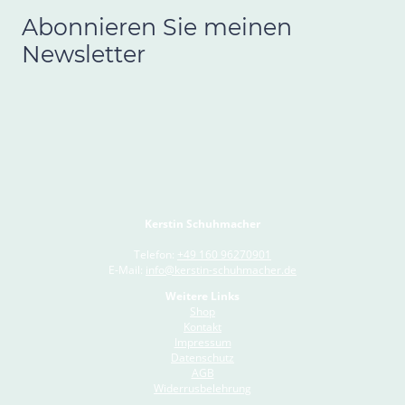
Abonnieren Sie meinen
Newsletter
Kerstin Schuhmacher
Telefon:
+49 160 96270901
E-Mail:
info@kerstin-schuhmacher.de
Weitere Links
Shop
Kontakt
Impressum
Datenschutz
AGB
Widerrusbelehrung